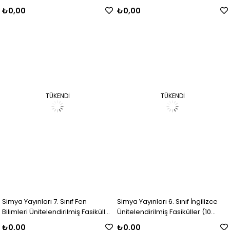
Fasikül, Fascicle Unit Booklet)
(7 Fasikül)
₺0,00
₺0,00
TÜKENDI
TÜKENDI
Simya Yayınları 7. Sınıf Fen
Simya Yayınları 6. Sınıf İngilizce
Bilimleri Ünitelendirilmiş Fasiküller
Ünitelendirilmiş Fasiküller (10
(7 Fasikül)
Fasikül, Fascicle Unit Booklet)
₺0,00
₺0,00