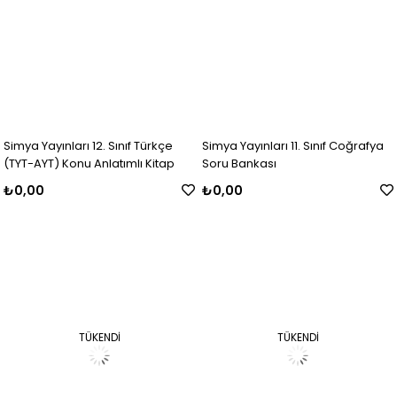
Simya Yayınları 12. Sınıf Türkçe
Simya Yayınları 11. Sınıf Coğrafya
(TYT-AYT) Konu Anlatımlı Kitap
Soru Bankası
₺0,00
₺0,00
TÜKENDI
TÜKENDI