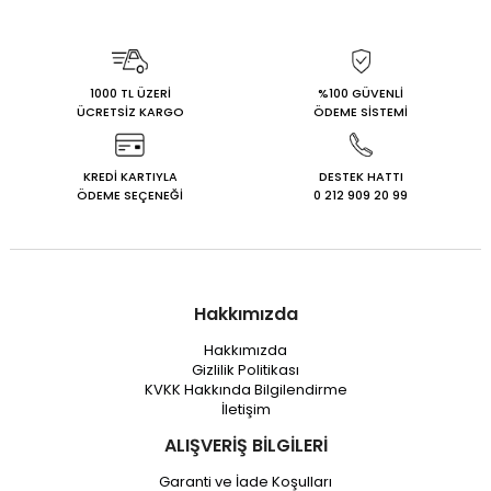
Fascicle Unit
Fasikül)
F
Booklet)
1000 TL ÜZERİ
%100 GÜVENLİ
ÜCRETSİZ KARGO
ÖDEME SİSTEMİ
KREDİ KARTIYLA
DESTEK HATTI
ÖDEME SEÇENEĞİ
0 212 909 20 99
Hakkımızda
Hakkımızda
Gizlilik Politikası
KVKK Hakkında Bilgilendirme
İletişim
ALIŞVERİŞ BİLGİLERİ
Garanti ve İade Koşulları