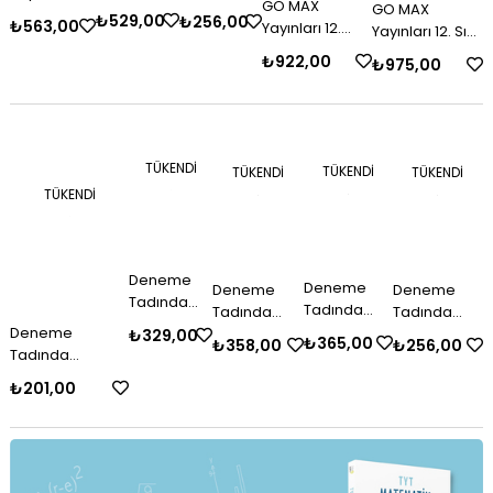
GO MAX
GO MAX
Sınıf
Sınıf
Sınıf
₺529,00
₺256,00
₺563,00
Yayınları 12.
Yayınları 12. Sınıf
Matematik
Matematik
Matematik
Sınıf Geometri
Matematik
(TYT) Soru
(AYT) Soru
Branş
₺922,00
₺975,00
(TYT) Konu
(TYT) Konu
Bankası
Bankası
Deneme
Anlatımlı Soru
Anlatımlı Soru
Sınavı
Fasikülleri
Fasikülleri
TÜKENDI
TÜKENDI
TÜKENDI
TÜKENDI
TÜKENDI
Deneme
Deneme
Deneme
Deneme
Tadında
Tadında
Tadında
Tadında
Yayınları 8.
Yayınları 8.
Deneme
Yayınları 12.
Yayınları 8.
₺329,00
₺365,00
₺256,00
₺358,00
Sınıf Türkçe
Sınıf
Tadında
Sınıf
Sınıf Fen
(LGS) Soru
Matematik
Yayınları 8. Sınıf
Problemler
Bilimleri
₺201,00
Bankası
(LGS) Soru
T.C. İnkılap Tarihi
(TYT) Soru
(LGS) Soru
Bankası
ve Atatürkçülük
Bankası
Bankası
(LGS) Soru
Bankası