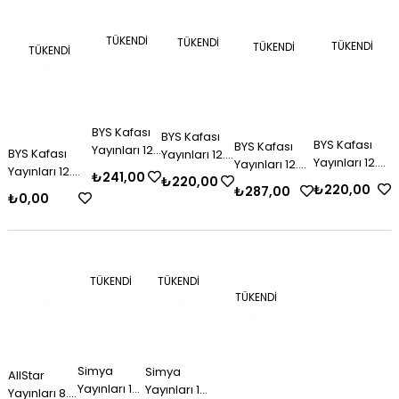
TÜKENDI
TÜKENDI
TÜKENDI
TÜKENDI
TÜKENDI
BYS Kafası
BYS Kafası
BYS Kafası
BYS Kafası
Yayınları 12.
BYS Kafası
Yayınları 12.
Yayınları 12.
Yayınları 12.
Sınıf Fizik
Yayınları 12.
Sınıf Kimya
₺241,00
Sınıf
₺220,00
Sınıf
(AYT) Soru
₺220,00
Sınıf Felsefe
(TYT) Soru
₺287,00
Coğrafya
₺0,00
Matematik
Bankası
Grubu (AYT)
Bankası
(AYT) Soru
(AYT) Soru
Soru Bankası
Bankası
Bankası
TÜKENDI
TÜKENDI
TÜKENDI
Simya
Simya
AllStar
Yayınları 12.
Yayınları 12.
Yayınları 8.