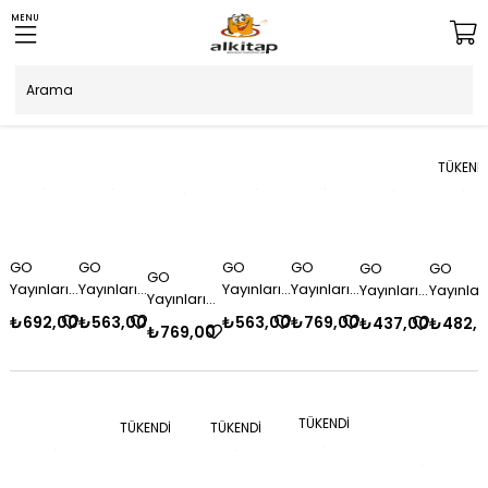
MENU
TÜKEND
GO
GO
GO
GO
GO
GO
GO
Yayınları
Yayınları
Yayınları
Yayınları
Yayınları
Yayınları
Yayınları
12. Sınıf
12. Sınıf
12. Sınıf
12. Sınıf
12. Sınıf
12. Sınıf
12. Sınıf
₺692,00
₺563,00
₺563,00
₺769,00
₺437,00
₺482,
₺769,00
Tarih
Kimya
Biyoloji
Geometri
Biyoloji
Kimya
Matematik
(TYT-AYT)
(AYT)
(AYT)
(TYT-AYT)
(TYT)
(TYT)
(TYT) Soru
Soru
Soru
Soru
Soru
Soru
Soru
Bankası
Bankası
Bankası
Bankası
Bankası
Bankası
Bankası
TÜKENDI
TÜKENDI
TÜKENDI