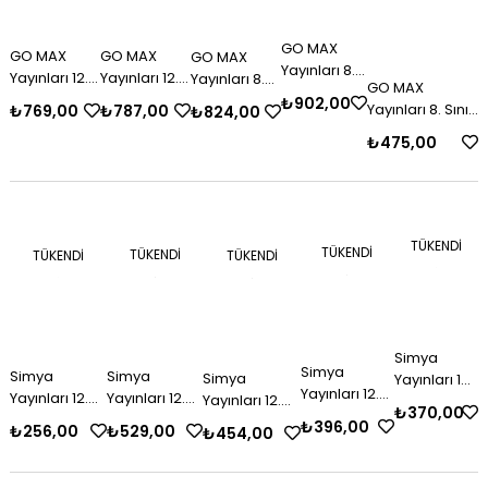
GO MAX
GO MAX
GO MAX
GO MAX
Yayınları 8.
Yayınları 12.
Yayınları 12.
Yayınları 8.
GO MAX
Sınıf Türkçe
Sınıf Fizik
Sınıf Fizik
Sınıf
₺902,00
Yayınları 8. Sınıf
₺769,00
₺787,00
₺824,00
Konu
(TYT) Konu
(AYT) Konu
Matematik
Din Kültürü ve
Anlatımlı
₺475,00
Anlatımlı
Anlatımlı
Konu
Ahlak Bilgisi
Soru
Soru
Soru
Anlatımlı
Konu Anlatımlı
Fasikülleri
Fasikülleri
Fasikülleri
Soru
Soru Fasikülleri
Fasikülleri
TÜKENDI
TÜKENDI
TÜKENDI
TÜKENDI
TÜKENDI
Simya
Simya
Simya
Simya
Simya
Yayınları 12.
Yayınları 12.
Yayınları 12.
Yayınları 12.
Yayınları 12.
Sınıf Fizik
₺370,00
Sınıf
Sınıf
Sınıf
Sınıf Türkçe
(TYT) Soru
₺396,00
₺529,00
₺256,00
₺454,00
Edebiyat
Matematik
Matematik
(TYT-AYT)
Bankası
(AYT) Soru
(TYT) Soru
(AYT) Soru
Soru Bankası
Bankası
Bankası
Bankası