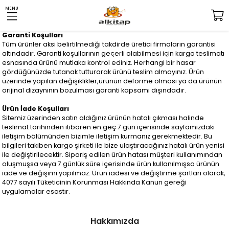
MENU
Garanti Koşulları
Tüm ürünler aksi belirtilmediği takdirde üretici firmaların garantisi
altındadır. Garanti koşullarının geçerli olabilmesi için kargo teslimatı
esnasında ürünü mutlaka kontrol ediniz. Herhangi bir hasar
gördüğünüzde tutanak tutturarak ürünü teslim almayınız. Ürün
üzerinde yapılan değişiklikler,ürünün deforme olması ya da ürünün
orijinal dizaynının bozulması garanti kapsamı dışındadır.
Ürün İade Koşulları
Sitemiz üzerinden satın aldığınız ürünün hatalı çıkması halinde
teslimat tarihinden itibaren en geç 7 gün içerisinde sayfamızdaki
iletişim bölümünden bizimle iletişim kurmanız gerekmektedir. Bu
bilgileri takiben kargo şirketi ile bize ulaştıracağınız hatalı ürün yenisi
ile değiştirilecektir. Sipariş edilen ürün hatası müşteri kullanımından
oluşmuşsa veya 7 günlük süre içerisinde ürün kullanılmışsa ürünün
iade ve değişimi yapılmaz. Ürün iadesi ve değiştirme şartları olarak,
4077 sayılı Tüketicinin Korunması Hakkında Kanun gereği
uygulamalar esastır.
Hakkımızda