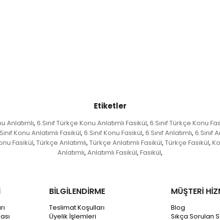
Etiketler
nu Anlatımlı
6.Sınıf Türkçe Konu Anlatımlı Fasikül
6.Sınıf Türkçe Konu Fas
,
,
Sınıf Konu Anlatımlı Fasikül
6.Sınıf Konu Fasikül
6.Sınıf Anlatımlı
6.Sınıf A
,
,
,
onu Fasikül
Türkçe Anlatımlı
Türkçe Anlatımlı Fasikül
Türkçe Fasikül
K
,
,
,
,
Anlatımlı
Anlatımlı Fasikül
Fasikül
,
,
,
İ
BİLGİLENDİRME
MÜŞTERİ HİZ
rı
Teslimat Koşulları
Blog
kası
Üyelik İşlemleri
Sıkça Sorulan S