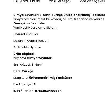
ÜRÜN ÖZELLIKLERI
YORUMLAR
(0)
ÖDEME SEÇENEK
Simya Yayınları 6. Sınıf Türkçe Ünitelendirilmiş Fasikülle
Simya Yayınları imzalı bu kaynak, MEB müfredatına ve yeni nes
Öne çıkan özellikler
Yeni Nesil Hücreleme Sistemi
Çözümlü Sorular
Kazanım Odaklı Testler
Akıllı Tahta Uyumlu
Ürün bilgileri
Yayınevi:
Simya Yayınları
Sınıf düzeyi:
6. Sınıf
Ders:
Türkçe
Kitap türü:
Ünitelendirilmiş Fasiküller
Fasikül sayısı:
8
ISBN / Barkod:
9786052409664