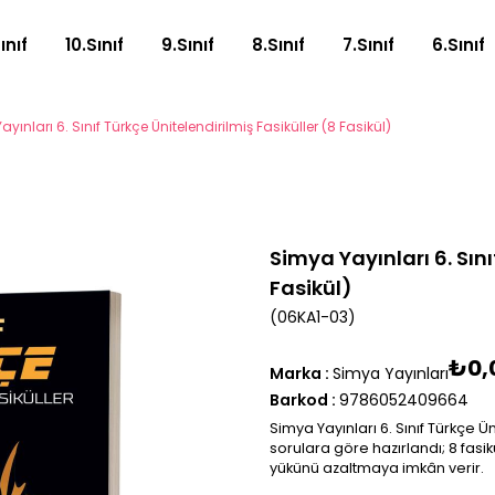
Sınıf
10.Sınıf
9.Sınıf
8.Sınıf
7.Sınıf
6.Sınıf
yınları 6. Sınıf Türkçe Ünitelendirilmiş Fasiküller (8 Fasikül)
Simya Yayınları 6. Sını
Fasikül)
(06KA1-03)
₺0,
Marka
:
Simya Yayınları
Barkod
:
9786052409664
Simya Yayınları 6. Sınıf Türkçe Ü
sorulara göre hazırlandı; 8 fasik
yükünü azaltmaya imkân verir.