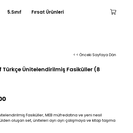
5.Sınıf
Fırsat Ürünleri
< < Önceki Sayfaya Dön
f Türkçe Ünitelendirilmiş Fasiküller (8
00
nitelendirilmiş Fasiküller, MEB müfredatına ve yeni nesil
ülden oluşan set, üniteleri ayrı ayrı çalışmaya ve kitap taşıma