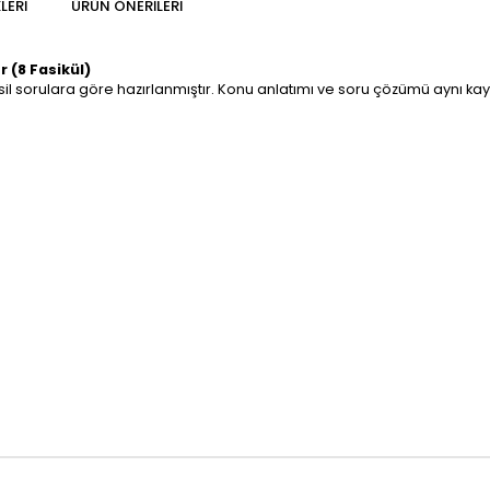
LERI
ÜRÜN ÖNERILERI
r (8 Fasikül)
il sorulara göre hazırlanmıştır. Konu anlatımı ve soru çözümü aynı kayn