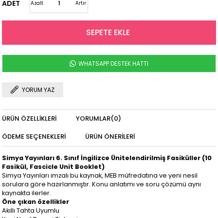
ADET
Azalt
Artır
WHATSAPP DESTEK HATTI
YORUM YAZ
ÜRÜN ÖZELLIKLERI
YORUMLAR
(0)
ÖDEME SEÇENEKLERI
ÜRÜN ÖNERILERI
Simya Yayınları 6. Sınıf İngilizce Ünitelendirilmiş Fasiküller (10
Fasikül, Fascicle Unit Booklet)
Simya Yayınları imzalı bu kaynak, MEB müfredatına ve yeni nesil
sorulara göre hazırlanmıştır. Konu anlatımı ve soru çözümü aynı
kaynakta ilerler.
Öne çıkan özellikler
Akıllı Tahta Uyumlu