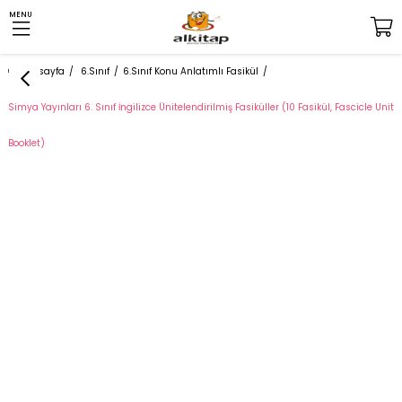
MENU
Anasayfa
6.Sınıf
6.Sınıf Konu Anlatımlı Fasikül
Simya Yayınları 6. Sınıf İngilizce Ünitelendirilmiş Fasiküller (10 Fasikül, Fascicle Unit
Booklet)