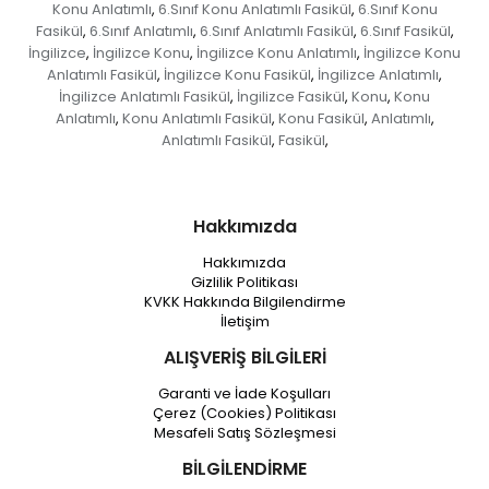
Konu Anlatımlı
6.Sınıf Konu Anlatımlı Fasikül
6.Sınıf Konu
,
,
Fasikül
6.Sınıf Anlatımlı
6.Sınıf Anlatımlı Fasikül
6.Sınıf Fasikül
,
,
,
,
İngilizce
İngilizce Konu
İngilizce Konu Anlatımlı
İngilizce Konu
,
,
,
Anlatımlı Fasikül
İngilizce Konu Fasikül
İngilizce Anlatımlı
,
,
,
İngilizce Anlatımlı Fasikül
İngilizce Fasikül
Konu
Konu
,
,
,
Anlatımlı
Konu Anlatımlı Fasikül
Konu Fasikül
Anlatımlı
,
,
,
,
Anlatımlı Fasikül
Fasikül
,
,
Hakkımızda
Hakkımızda
Gizlilik Politikası
KVKK Hakkında Bilgilendirme
İletişim
ALIŞVERİŞ BİLGİLERİ
Garanti ve İade Koşulları
Çerez (Cookies) Politikası
Mesafeli Satış Sözleşmesi
BİLGİLENDİRME