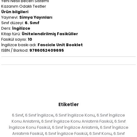
Yeni Nesil Beceri Sistemi
Kazanım Odaklı Testler
Ürün bilgileri
Yayınevi:
Simya Yayınları
Sınıf düzeyi:
6. Sınıf
Ders:
İngilizce
Kitap türü:
Ünitelendirilmiş Fasiküller
Fasikül sayısı:
10
İngilizce baskı adı:
Fascicle Unit Booklet
ISBN / Barkod:
9786052409695
Etiketler
6.Sınıf
6.Sınıf İngilizce
6.Sınıf İngilizce Konu
6.Sınıf İngilizce
,
,
,
Konu Anlatımlı
6.Sınıf İngilizce Konu Anlatımlı Fasikül
6.Sınıf
,
,
İngilizce Konu Fasikül
6.Sınıf İngilizce Anlatımlı
6.Sınıf İngilizce
,
,
Anlatımlı Fasikül
6.Sınıf İngilizce Fasikül
6.Sınıf Konu
6.Sınıf
,
,
,