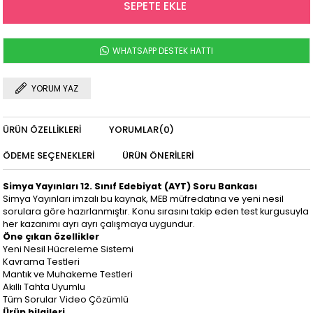
WHATSAPP DESTEK HATTI
YORUM YAZ
ÜRÜN ÖZELLIKLERI
YORUMLAR
(0)
ÖDEME SEÇENEKLERI
ÜRÜN ÖNERILERI
Simya Yayınları 12. Sınıf Edebiyat (AYT) Soru Bankası
Simya Yayınları imzalı bu kaynak, MEB müfredatına ve yeni nesil
sorulara göre hazırlanmıştır. Konu sırasını takip eden test kurgusuyla
her kazanımı ayrı ayrı çalışmaya uygundur.
Öne çıkan özellikler
Yeni Nesil Hücreleme Sistemi
Kavrama Testleri
Mantık ve Muhakeme Testleri
Akıllı Tahta Uyumlu
Tüm Sorular Video Çözümlü
Ürün bilgileri