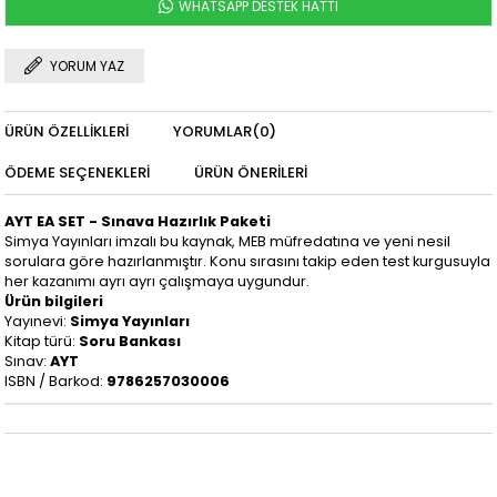
WHATSAPP DESTEK HATTI
YORUM YAZ
ÜRÜN ÖZELLIKLERI
YORUMLAR
(0)
ÖDEME SEÇENEKLERI
ÜRÜN ÖNERILERI
AYT EA SET - Sınava Hazırlık Paketi
Simya Yayınları imzalı bu kaynak, MEB müfredatına ve yeni nesil
sorulara göre hazırlanmıştır. Konu sırasını takip eden test kurgusuyla
her kazanımı ayrı ayrı çalışmaya uygundur.
Ürün bilgileri
Yayınevi:
Simya Yayınları
Kitap türü:
Soru Bankası
Sınav:
AYT
ISBN / Barkod:
9786257030006