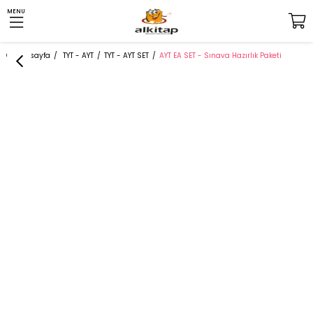
MENU
Anasayfa
TYT - AYT
TYT - AYT SET
AYT EA SET - Sınava Hazırlık Paketi