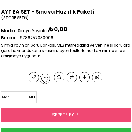
AYT EA SET - Sınava Hazırlık Paketi
(STORE.SET6)
₺0,00
Marka
:
Simya Yayınları
Barkod
:
9786257030006
Simya Yayınları Soru Bankası, MEB müfredatına ve yeni nesil sorulara
göre hazırlandı; konu sırasını izleyen testlerle her kazanımı ayrı ayrı
çalışmaya uygundur.
Azalt
Artır