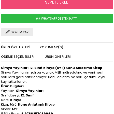
WHATSAPP DESTEK HATTI
YORUM YAZ
ÜRÜN ÖZELLIKLERI
YORUMLAR
(0)
ÖDEME SEÇENEKLERI
ÜRÜN ÖNERILERI
Simya Yayınları 12. Sınıf Kimya (AYT) Konu Anlatımlı Kitap
Simya Yayınları imzalı bu kaynak, MEB müfredatına ve yeni nesil
sorulara göre hazırlanmıştır. Konu anlatımı ve soru çözümü aynı
kaynakta ilerler.
Ürün bilgileri
Yayınevi:
Simya Yayınları
Sınıf düzeyi:
12. Sınıf
Ders:
Kimya
Kitap türü:
Konu Anlatımlı Kitap
Sınav:
AYT
ISBN / Barkod:
9786257039949