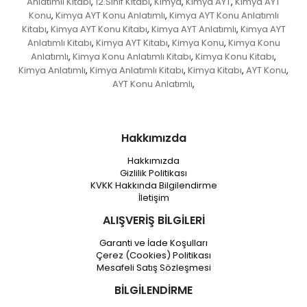
Anlatımlı Kitabı
12.Sınıf Kitabı
Kimya
Kimya AYT
Kimya AYT
,
,
,
,
Konu
Kimya AYT Konu Anlatımlı
Kimya AYT Konu Anlatımlı
,
,
Kitabı
Kimya AYT Konu Kitabı
Kimya AYT Anlatımlı
Kimya AYT
,
,
,
Anlatımlı Kitabı
Kimya AYT Kitabı
Kimya Konu
Kimya Konu
,
,
,
Anlatımlı
Kimya Konu Anlatımlı Kitabı
Kimya Konu Kitabı
,
,
,
Kimya Anlatımlı
Kimya Anlatımlı Kitabı
Kimya Kitabı
AYT Konu
,
,
,
,
AYT Konu Anlatımlı
,
Hakkımızda
Hakkımızda
Gizlilik Politikası
KVKK Hakkında Bilgilendirme
İletişim
ALIŞVERİŞ BİLGİLERİ
Garanti ve İade Koşulları
Çerez (Cookies) Politikası
Mesafeli Satış Sözleşmesi
BİLGİLENDİRME