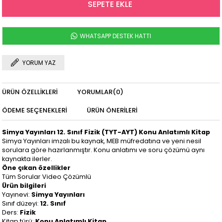
WHATSAPP DESTEK HATTI
YORUM YAZ
ÜRÜN ÖZELLIKLERI
YORUMLAR
(0)
ÖDEME SEÇENEKLERI
ÜRÜN ÖNERILERI
Simya Yayınları 12. Sınıf Fizik (TYT-AYT) Konu Anlatımlı Kitap
Simya Yayınları imzalı bu kaynak, MEB müfredatına ve yeni nesil
sorulara göre hazırlanmıştır. Konu anlatımı ve soru çözümü aynı
kaynakta ilerler.
Öne çıkan özellikler
Tüm Sorular Video Çözümlü
Ürün bilgileri
Yayınevi:
Simya Yayınları
Sınıf düzeyi:
12. Sınıf
Ders:
Fizik
Kitap türü:
Konu Anlatımlı Kitap