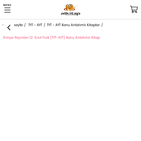
MENU
Anasayfa
TYT - AYT
TYT - AYT Konu Anlatımlı Kitaplar
Simya Yayınları 12. Sınıf Fizik (TYT-AYT) Konu Anlatımlı Kitap