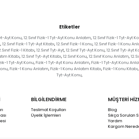
Etiketler
 Tyt-Ayt Konu
12.Sınıf Fizik-1 Tyt-Ayt Konu Anlatım
12.Sınıf Fizik-1 Tyt-Ayt 
,
,
ı
12.Sınıf Fizik-1 Tyt-Ayt Kitabı
12.Sınıf Fizik-1 Konu
12.Sınıf Fizik-1 Konu An
,
,
,
2.Sınıf Fizik-1 Kitabı
12.Sınıf Tyt-Ayt
12.Sınıf Tyt-Ayt Konu
12.Sınıf Tyt-Ayt 
,
,
,
atım Kitabı
12.Sınıf Tyt-Ayt Kitabı
12.Sınıf Konu
12.Sınıf Konu Anlatım
12.S
,
,
,
,
izik-1 Tyt-Ayt Konu
Fizik-1 Tyt-Ayt Konu Anlatım
Fizik-1 Tyt-Ayt Konu Anla
,
,
 Konu
Fizik-1 Konu Anlatım
Fizik-1 Konu Anlatım Kitabı
Fizik-1 Konu Kitabı
,
,
,
,
Tyt-Ayt Konu
,
İ
BİLGİLENDİRME
MÜŞTERİ HİZ
rı
Teslimat Koşulları
Blog
kası
Üyelik İşlemleri
Sıkça Sorulan S
esi
Yardım
Kargom Nered