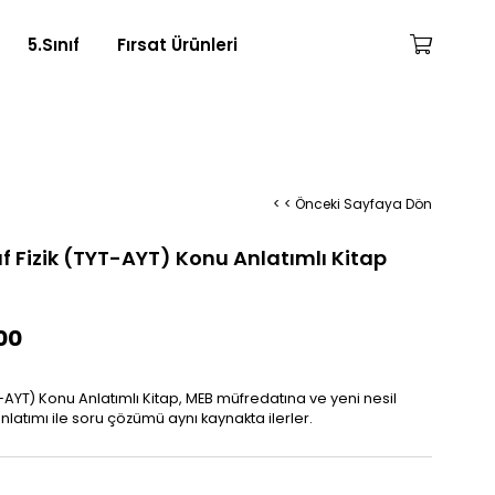
5.Sınıf
Fırsat Ürünleri
< < Önceki Sayfaya Dön
nıf Fizik (TYT-AYT) Konu Anlatımlı Kitap
00
TYT-AYT) Konu Anlatımlı Kitap, MEB müfredatına ve yeni nesil
nlatımı ile soru çözümü aynı kaynakta ilerler.