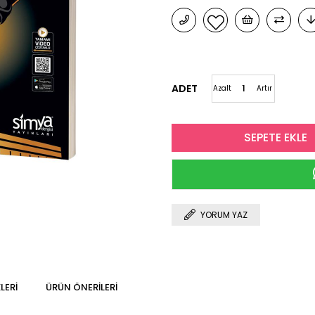
ADET
Azalt
Artır
YORUM YAZ
LERI
ÜRÜN ÖNERILERI