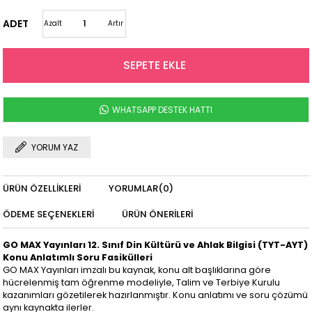
ADET
Azalt
Artır
WHATSAPP DESTEK HATTI
YORUM YAZ
ÜRÜN ÖZELLIKLERI
YORUMLAR
(0)
ÖDEME SEÇENEKLERI
ÜRÜN ÖNERILERI
GO MAX Yayınları 12. Sınıf Din Kültürü ve Ahlak Bilgisi (TYT-AYT)
Konu Anlatımlı Soru Fasikülleri
GO MAX Yayınları imzalı bu kaynak, konu alt başlıklarına göre
hücrelenmiş tam öğrenme modeliyle, Talim ve Terbiye Kurulu
kazanımları gözetilerek hazırlanmıştır. Konu anlatımı ve soru çözümü
aynı kaynakta ilerler.