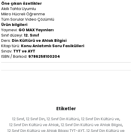
Öne çıkan özellikler
Akıllı Tahta Uyumlu
Mikro Hücreli Öğrenme
Tüm Sorular Video Çözümlü
Ürün bilgileri
Yayınevi:
GO MAX Yayınları
Sınıf düzeyi:
12. Sınıf
Ders:
Din Kültürü ve Ahlak Bilgisi
Kitap türü:
Konu Anlatımlı Soru Fasikülleri
Sınav:
TYT ve AYT
ISBN / Barkod:
9786258100204
Etiketler
12.Sınıf
12.Sınıf Din
12.Sınıf Din Kültürü
12.Sınıf Din Kültürü ve
,
,
,
,
12.Sınıf Din Kültürü ve Ahlak
12.Sınıf Din Kültürü ve Ahlak Bilgisi
,
,
12.Sınıf Din Kültürü ve Ahlak Bilgisi TYT-AYT
12.Sınıf Din Kültürü ve
,