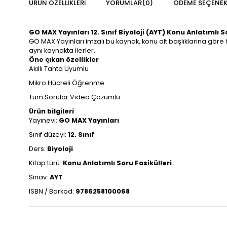
ÜRÜN ÖZELLIKLERI
YORUMLAR
(0)
ÖDEME SEÇENEK
GO MAX Yayınları 12. Sınıf Biyoloji (AYT) Konu Anlatımlı S
GO MAX Yayınları imzalı bu kaynak, konu alt başlıklarına gör
aynı kaynakta ilerler.
Öne çıkan özellikler
Akıllı Tahta Uyumlu
Mikro Hücreli Öğrenme
Tüm Sorular Video Çözümlü
Ürün bilgileri
Yayınevi:
GO MAX Yayınları
Sınıf düzeyi:
12. Sınıf
Ders:
Biyoloji
Kitap türü:
Konu Anlatımlı Soru Fasikülleri
Sınav:
AYT
ISBN / Barkod:
9786258100068