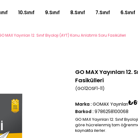
Sınıf
10.Sınıf
9.Sınıf
8.Sınıf
7.Sınıf
6.Sınıf
GO MAX Yayınları 12. Sınıf Biyoloji (AYT) Konu Anlatımlı Soru Fasikülleri
GO MAX Yayınları 12. S
Fasikülleri
(GO12OSF1-11)
₺6
Marka
:
GOMAX Yayınları
Barkod
:
9786258100068
GO MAX Yayınları 12. Sınıf Biyoloj
göre hücrelenmiş tam öğrenme m
kaynakta ilerler.