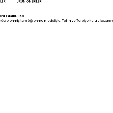
LERI
ÜRÜN ÖNERILERI
oru Fasikülleri
e hücrelenmiş tam öğrenme modeliyle, Talim ve Terbiye Kurulu kazanıml